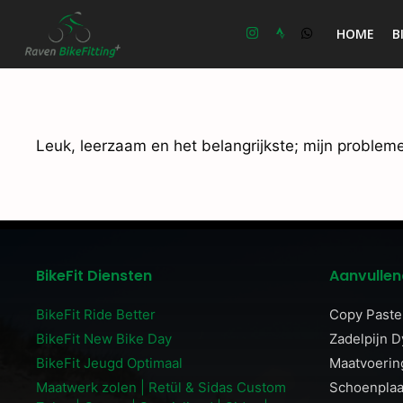
Ga
naar
HOME
B
de
inhoud
Leuk, leerzaam en het belangrijkste; mijn probleme
BikeFit Diensten
Aanvullen
BikeFit Ride Better
Copy Paste 
BikeFit New Bike Day
Zadelpijn 
BikeFit Jeugd Optimaal
Maatvoerin
Maatwerk zolen | Retül & Sidas Custom
Schoenplaat