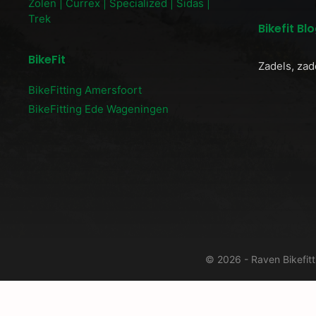
Zolen | Currex | Specialized | Sidas |
Trek
Bikefit Bl
BikeFit
Zadels, zad
BikeFitting Amersfoort
BikeFitting Ede Wageningen
© 2026 - Raven Bikefit