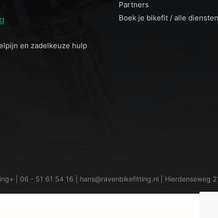
Partners
Boek je bikefit / alle dienste
og
elpijn en zadelkeuze hulp
ting+ |
06 - 51 61 54 16
|
hans@ravenbikefitting.nl
| Hierdenseweg 21