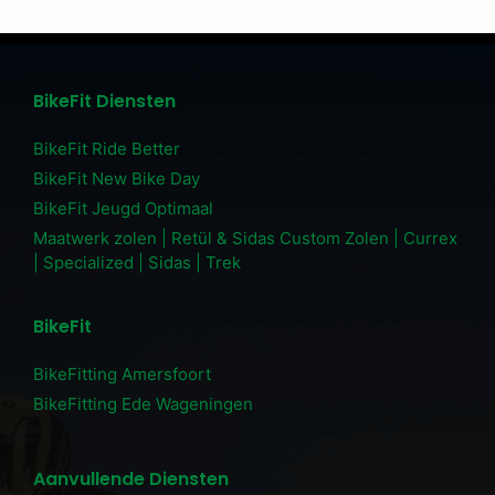
BikeFit Diensten
BikeFit Ride Better
BikeFit New Bike Day
BikeFit Jeugd Optimaal
Maatwerk zolen | Retül & Sidas Custom Zolen | Currex
| Specialized | Sidas | Trek
BikeFit
BikeFitting Amersfoort
BikeFitting Ede Wageningen
Aanvullende Diensten