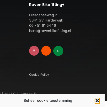
Raven Bikefitting+
n
Hierdenseweg 21
3841 GV Harderwijk
06 - 51 61 54 16
hans@ravenbikefitting.nl
Cookie Policy
 | 3841 GV | Harderwijk
Beheer cookie toestemming