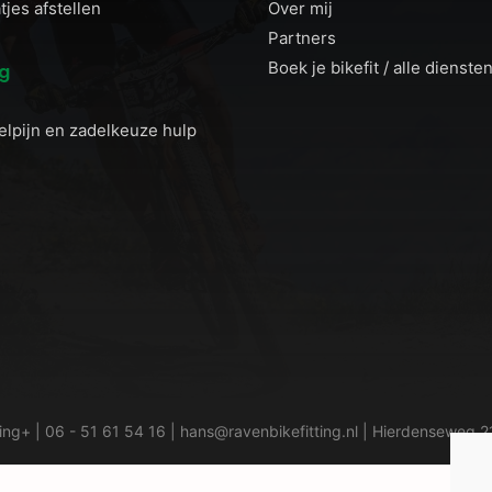
jes afstellen
Over mij
Partners
Boek je bikefit / alle dienste
og
elpijn en zadelkeuze hulp
ting+ |
06 - 51 61 54 16
|
hans@ravenbikefitting.nl
| Hierdenseweg 21