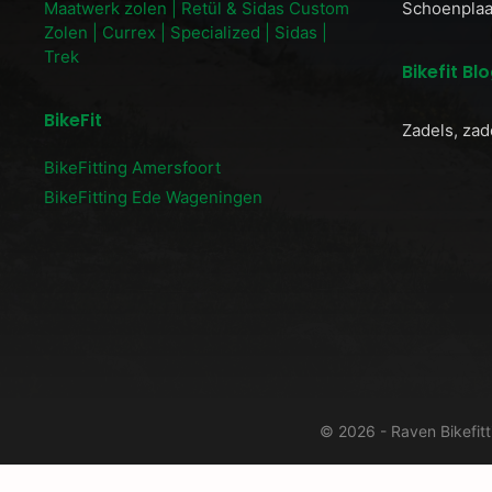
Maatwerk zolen | Retül & Sidas Custom
Schoenplaat
Zolen | Currex | Specialized | Sidas |
Trek
Bikefit Bl
BikeFit
Zadels, zad
BikeFitting Amersfoort
BikeFitting Ede Wageningen
© 2026 - Raven Bikefit