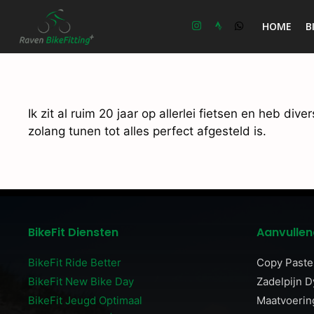
Ga
naar
HOME
B
de
inhoud
Ik zit al ruim 20 jaar op allerlei fietsen en heb div
zolang tunen tot alles perfect afgesteld is.
BikeFit Diensten
Aanvullen
BikeFit Ride Better
Copy Paste 
BikeFit New Bike Day
Zadelpijn 
BikeFit Jeugd Optimaal
Maatvoerin