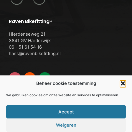
Raven Bikefitting+
Hierdenseweg 21
3841 GV Harderwijk
06 - 51 61 54 16
hans@ravenbikefitting.nl
Beheer cookie toestemming
We gebruiken cookies om onze website en services te optimaliseren.
Cookie Policy
Accept
Weigeren
© 2026 - Raven Bikefitting+ |
06 - 51 61 54 16
|