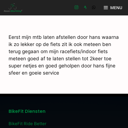
Ga
MENU
naar
de
inhoud
Eerst mijn mtb laten afstellen door hans waarna
ik zo lekker op de fiets zit ik ook meteen ben
terug gegaan om mijn racefiets/indoor fiets
meteen goed af te laten stellen tot 2keer toe
super netjes en goed geholpen door hans fijne
sfeer en goeie service
BikeFit Diensten
BikeFit Ride Better