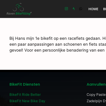
Ga
naar
HOME
B
de
inhoud
Bij Hans mijn 1e bikefit op een racefiets gedaan. H
een paar aanpassingen aan schoenen en fiets staat
gevoel! Voor een persoonlijke benadering van een Bi
BikeFit Diensten
Aanvullen
BikeFit Ride Better
Copy Paste 
BikeFit New Bike Day
Zadelpijn 