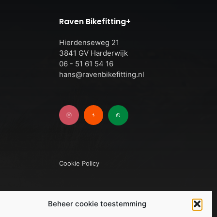
Raven Bikefitting+
n
Hierdenseweg 21
3841 GV Harderwijk
06 - 51 61 54 16
hans@ravenbikefitting.nl
Cookie Policy
 | 3841 GV | Harderwijk
Beheer cookie toestemming