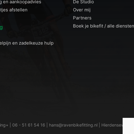
g en aankoopadvies
De Studio
jes afstellen
Over mij
Partners
Boek je bikefit / alle dienste
og
elpijn en zadelkeuze hulp
ting+ |
06 - 51 61 54 16
|
hans@ravenbikefitting.nl
| Hierdenseweg 21