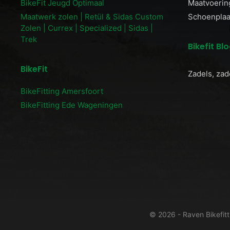
BikeFit Jeugd Optimaal
Maatvoerin
Maatwerk zolen | Retül & Sidas Custom
Schoenplaat
Zolen | Currex | Specialized | Sidas |
Trek
Bikefit Bl
BikeFit
Zadels, zad
BikeFitting Amersfoort
BikeFitting Ede Wageningen
© 2026 - Raven Bikefit